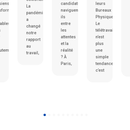
candidats
leurs
de
La
naviguent-
Bureaux
ressenti
pandémie
ils
Physiques
et
a
entre
Le
d’intuition.
changé
les
télétravail
De
notre
attentes
n’est
plus
rapport
et la
plus
en
au
réalité
une
plus
ravail,
? À
simple
d’entreprises
Paris,
tendance,
adoptent
c’est