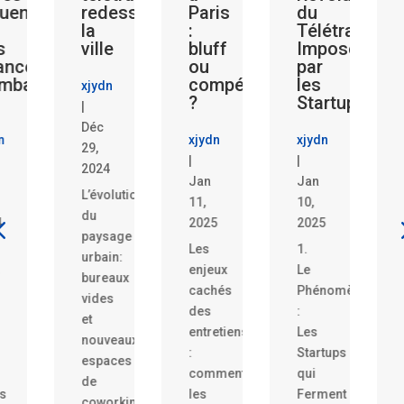
redessine
Paris
du
Algorithm
la
:
Télétravail
qui
ville
bluff
Imposé
Décident
ou
par
pour
compétence
les
Vous
xjydn
?
Startups
xjydn
Déc
xjydn
xjydn
|
29,
|
|
Jan
2024
Jan
Jan
8,
L’évolution
11,
10,
2025
du
2025
2025
Le
paysage
Les
1.
recrutement
urbain:
enjeux
Le
à
bureaux
cachés
Phénomène
Paris
vides
des
:
n’est
t
entretiens
Les
plus
nouveaux
:
Startups
une
espaces
comment
qui
simple
de
les
Ferment
affaire
coworking