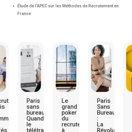
Étude de l’APEC sur les Méthodes de Recrutement en
France
Paris
Le
Paris
Recruteme
sans
grand
Sans
à
bureau?
poker
Bureau
Paris
Quand
du
:
:
le
recrutement
La
Secrets
télétravail
à
Révolution
des