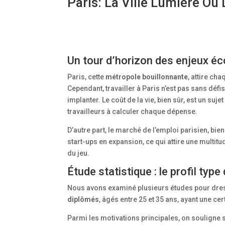
Paris: La Ville Lumière Où 
Un tour d’horizon des enjeux é
Paris, cette
métropole bouillonnante
, attire ch
Cependant, travailler à Paris n’est pas sans dé
implanter. Le coût de la vie, bien sûr, est un s
travailleurs à calculer chaque dépense.
D’autre part, le marché de l’emploi parisien, bi
start-ups en expansion, ce qui attire une multitud
du jeu.
Étude statistique : le profil typ
Nous avons examiné plusieurs études pour dresser
diplômés
, âgés entre 25 et 35 ans, ayant une c
Parmi les motivations principales, on souligne 