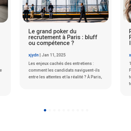
Paris Sans Bureau : La
Révolution du Télétravail
Imposé par les Startups
xjydn
|
Jan 10, 2025
x
1. Le Phénomène : Les Startups qui
L
Ferment leurs Bureaux Physiques Le
s
,
télétravail n’est plus une simple
d
tendance, c’est
d