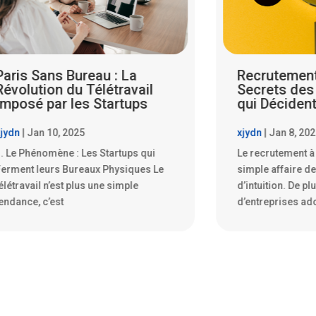
Recrutement à Paris :
Trouver un e
Secrets des Algorithmes
après 40 ans
qui Décident pour Vous
impossible 
jydn
|
Jan 8, 2025
xjydn
|
Jan 7, 20
e recrutement à Paris n’est plus une
Dans une ville a
imple affaire de ressenti et
Paris, la recher
’intuition. De plus en plus
40 ans peut se t
’entreprises adoptent
véritable