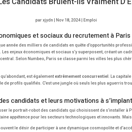
Les Candidats Brûlent-ils Vraiment D’E
par
xjydn
|
Nov 18, 2024
|
Emploi
conomiques et sociaux du recrutement à Paris
aque année des milliers de candidats en quête d’opportunités professi
fis. Les enjeux économiques et sociaux s’y superposent, créant un c
ujet central. Selon Numbeo, Paris se classe parmi les villes les plus
en qu’abondant, est également
extrêmement concurrentiel
. La capital
e de profils qualifiés. C’est une jungle où seuls les plus aguerris trouv
e des candidats et leurs motivations à s’implan
 le portrait-robot des candidats qui choisissent de s’installer à Par
ertaine appétence pour les secteurs technologiques et innovants. Mais
souvent le désir de participer à une dynamique cosmopolite et d’accé