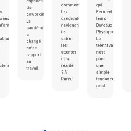
espaces
comment
qui
simpl
de
les
Ferment
affaire
coworking
candidats
leurs
de
La
és
naviguent-
Bureaux
ressen
pandémie
ils
Physiques
et
a
entre
Le
d’intui
changé
les
télétravail
De
notre
attentes
n’est
plus
rapport
et la
plus
en
au
t.
réalité
une
plus
travail,
? À
simple
d’entr
Paris,
tendance,
adopte
c’est