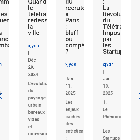
nt
Quand
du
:
:
le
recrutement
La
Secr
télétravail
à
Révolution
des
ent-
redessine
Paris
du
Algo
la
:
Télétravail
qui
ville
bluff
Imposé
Déci
s
ou
par
pour
uche
compétence
les
Vou
xjydn
?
Startups
|
xjydn
Déc
xjydn
xjydn
|
29,
|
|
Jan
2024
Jan
Jan
8,
L’évolution
11,
10,
2025
du
2025
2025
Le
paysage
Les
1.
recru
urbain:
enjeux
Le
à
bureaux
cachés
Phénomène
Paris
vides
des
:
n’est
et
entretiens
Les
plus
nouveaux
:
Startups
une