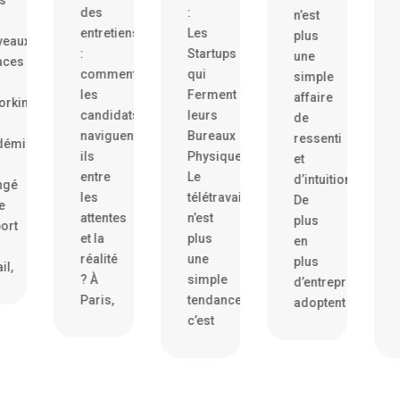
des
:
n’est
entretiens
Les
plus
veaux
:
Startups
une
aces
comment
qui
simple
les
Ferment
affaire
orking
candidats
leurs
de
naviguent-
Bureaux
ressenti
démie
ils
Physiques
et
entre
Le
d’intuition.
ngé
les
télétravail
De
e
attentes
n’est
plus
ort
et la
plus
en
réalité
une
plus
il,
? À
simple
d’entreprises
Paris,
tendance,
adoptent
c’est