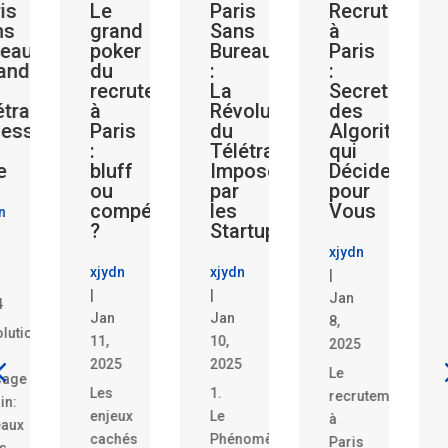
is
Le
Paris
Recrutement
ns
grand
Sans
à
reau?
poker
Bureau
Paris
and
du
:
:
recrutement
La
Secrets
étravail
à
Révolution
des
dessine
Paris
du
Algorithmes
:
Télétravail
qui
e
bluff
Imposé
Décident
ou
par
pour
compétence
les
Vous
n
?
Startups
xjydn
xjydn
xjydn
|
|
|
Jan
4
Jan
Jan
8,
olution
11,
10,
2025
2025
2025
Le
sage
Les
1.
recrutement
in:
enjeux
Le
à
eaux
cachés
Phénomène
Paris
s