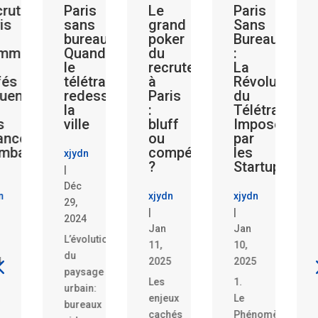
ent
Paris
Le
Paris
Recru
sans
grand
Sans
à
bureau?
poker
Bureau
Paris
Quand
du
:
:
le
recrutement
La
Secret
télétravail
à
Révolution
des
t-
redessine
Paris
du
Algor
la
:
Télétravail
qui
ville
bluff
Imposé
Décide
ou
par
pour
he
compétence
les
Vous
xjydn
?
Startups
|
xjydn
Déc
xjydn
xjydn
|
29,
|
|
Jan
2024
Jan
Jan
8,
L’évolution
11,
10,
2025
du
2025
2025
Le
paysage
Les
1.
recrutem
urbain:
enjeux
Le
à
bureaux
cachés
Phénomène
Paris