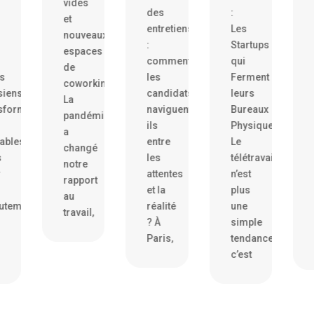
vides
des
:
n’est
et
entretiens
Les
plus
nouveaux
:
Startups
une
espaces
comment
qui
simple
de
les
Ferment
affaire
coworking
candidats
leurs
de
La
naviguent-
Bureaux
ressenti
pandémie
ils
Physiques
et
a
entre
Le
d’intuitio
changé
les
télétravail
De
notre
attentes
n’est
plus
rapport
et la
plus
en
au
réalité
une
plus
travail,
? À
simple
d’entrepr
Paris,
tendance,
adoptent
c’est