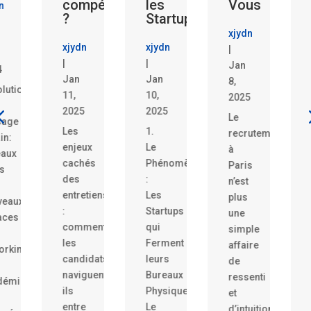
compétence
les
Vous
n
?
Startups
xjydn
xjydn
xjydn
|
|
|
Jan
4
Jan
Jan
8,
olution
11,
10,
2025
2025
2025
Le
sage
Les
1.
recrutement
in:
enjeux
Le
à
eaux
cachés
Phénomène
Paris
s
des
:
n’est
entretiens
Les
plus
veaux
:
Startups
une
aces
comment
qui
simple
les
Ferment
affaire
orking
candidats
leurs
de
naviguent-
Bureaux
ressenti
démie
ils
Physiques
et
entre
Le
d’intuition.