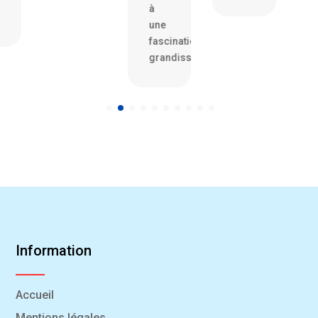
à
une
fascination
grandissante
Information
Accueil
Mentions légales