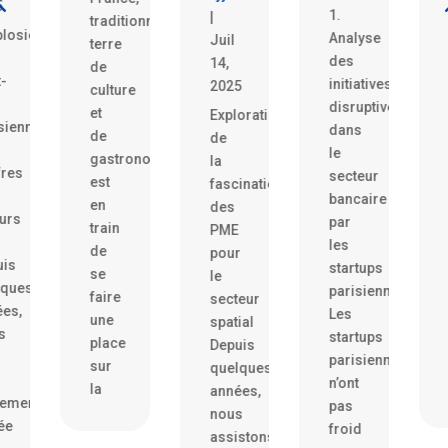
5
1.
|
traditionnellement
plosion
Analyse
Juil
terre
des
14,
de
t-
initiatives
2025
culture
disruptives
et
Exploration
siennes
dans
de
de
le
gastronomie,
la
fres
secteur
est
fascination
bancaire
en
des
urs
par
train
PME
les
de
pour
uis
startups
se
le
lques
parisiennes
faire
secteur
es,
Les
une
spatial
s
startups
place
Depuis
parisiennes
sur
quelques
n’ont
la
années,
lement
pas
nous
lée
froid
assistons