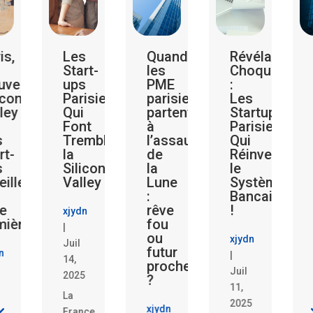
is,
Les
Quand
Révélations
Start-
les
Choquantes
velle
ups
PME
:
icon
Parisiennes
parisiennes
Les
ley
Qui
partent
Startups
Font
à
Parisiennes
s
Trembler
l’assaut
Qui
rt-
la
de
Réinventent
s
Silicon
la
le
eillent
Valley
Lune
Système
:
Bancaire
le
rêve
!
xjydn
mière
fou
|
ou
xjydn
Juil
futur
n
|
14,
proche
Juil
2025
?
11,
La
2025
xjydn
France,