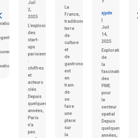
?
il
11,
La
2025
xjydn
France,
025
1.
|
traditionnellement
’explosion
Analyse
Juil
terre
es
des
14,
de
art-
initiatives
2025
culture
ps
disruptives
et
Exploration
arisiennes
dans
de
de
le
gastronomie,
la
iffres
secteur
est
fascination
bancaire
en
des
cteurs
par
train
PME
lés
les
de
pour
epuis
startups
se
le
uelques
parisiennes
faire
secteur
nnées,
Les
une
spatial
aris
startups
place
Depuis
a
parisiennes
sur
quelques
as
n’ont
la
années,