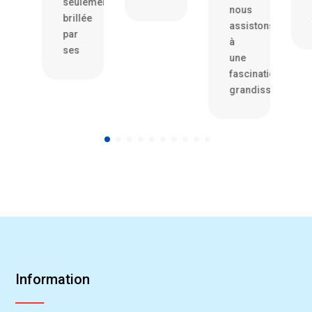
eulement
pas
nous
illée
froid
assistons
ar
à
es
une
fascination
grandissante
Information