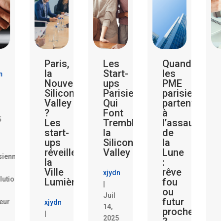
aris,
Les
Quand
Révélation
a
Start-
les
Choquante
ouvelle
ups
PME
:
ilicon
Parisiennes
parisiennes
Les
alley
Qui
partent
Startups
Font
à
Parisienne
es
Trembler
l’assaut
Qui
tart-
la
de
Réinventen
ps
Silicon
la
le
éveillent
Valley
Lune
Système
a
:
Bancaire
ille
rêve
!
xjydn
umière
fou
|
ou
xjydn
Juil
futur
jydn
|
14,
proche
Juil
2025