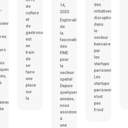
des
14,
de
t-
initiatives
2025
culture
disruptives
et
Exploration
siennes
dans
de
de
le
gastronomie,
la
fres
secteur
est
fascination
bancaire
en
des
urs
par
train
PME
les
de
pour
uis
startups
se
le
lques
parisiennes
faire
secteur
es,
Les
une
spatial
s
startups
place
Depuis
parisiennes
sur
quelques
n’ont
la
années,
lement
pas
nous
lée
froid
assistons
à
une