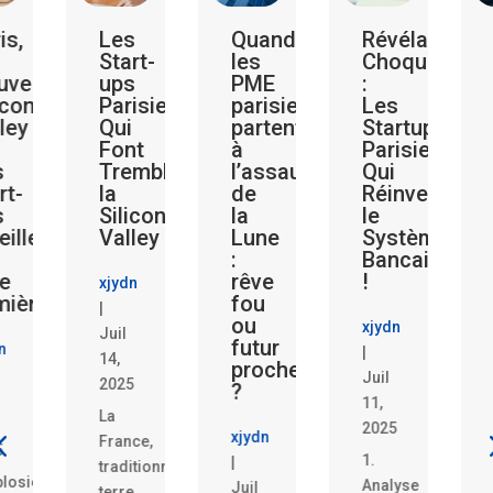
is,
Les
Quand
Révélations
Start-
les
Choquantes
velle
ups
PME
:
icon
Parisiennes
parisiennes
Les
ley
Qui
partent
Startups
Font
à
Parisiennes
s
Trembler
l’assaut
Qui
rt-
la
de
Réinventent
s
Silicon
la
le
eillent
Valley
Lune
Système
:
Bancaire
le
rêve
!
xjydn
mière
fou
|
ou
xjydn
Juil
futur
n
|
14,
proche
Juil
2025
?
11,
La
2025
xjydn
France,
5
1.
|
traditionnellement
plosion
Analyse
Juil
terre