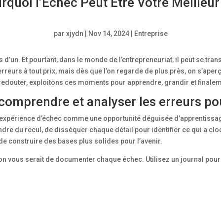
rquoi l’Échec Peut Être Votre Meilleur
par
xjydn
|
Nov 14, 2024
|
Entreprise
s d’un. Et pourtant, dans le monde de l’entrepreneuriat, il peut se tra
rreurs à tout prix, mais dès que l’on regarde de plus près, on s’ape
edouter, exploitons ces moments pour apprendre, grandir et finalem
comprendre et analyser les erreurs po
expérience d’échec comme une opportunité déguisée d’apprentissage
re du recul, de disséquer chaque détail pour identifier ce qui a cloc
e construire des bases plus solides pour l’avenir.
n vous serait de documenter chaque échec. Utilisez un journal pour 