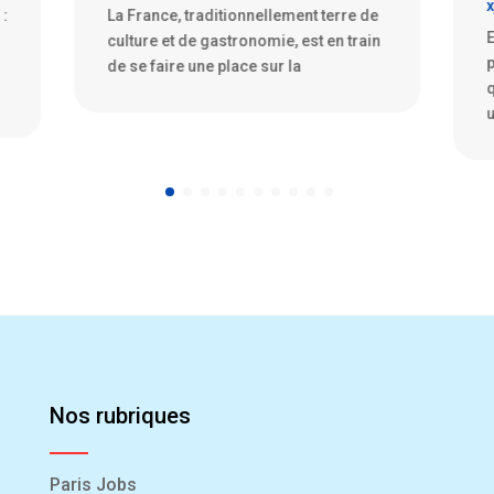
xjydn
|
Juil 14, 2025
e
Exploration de la fascination des PME
n
pour le secteur spatial Depuis
quelques années, nous assistons à
une fascination grandissante
Nos rubriques
Paris Jobs