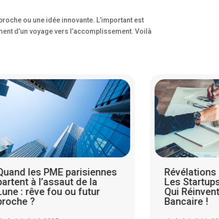
pproche ou une idée innovante. L’important est
cement d’un voyage vers l’accomplissement. Voilà
Révélations Choquantes :
PME parisi
Les Startups Parisiennes
l’Art de la 
Qui Réinventent le Système
Redynamise
Bancaire !
Locale