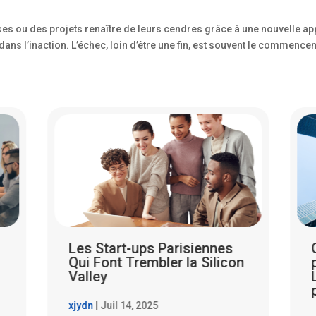
rises ou des projets renaître de leurs cendres grâce à une nouvelle a
dans l’inaction. L’échec, loin d’être une fin, est souvent le commen
Quand les PME parisiennes
n
partent à l’assaut de la
Lune : rêve fou ou futur
proche ?