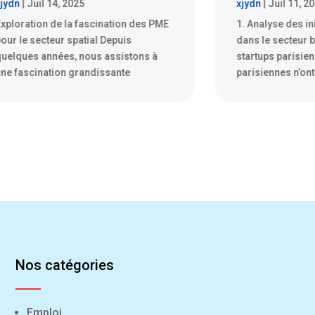
xjydn
|
Juil 11, 2025
xjydn
|
Juil 11, 2
1. Analyse des initiatives disruptives
Les boulangeries
dans le secteur bancaire par les
vivier d’innovat
startups parisiennes Les startups
parisiennes ne 
parisiennes n’ont pas froid
symbole de la cu
Nos catégories
Emploi