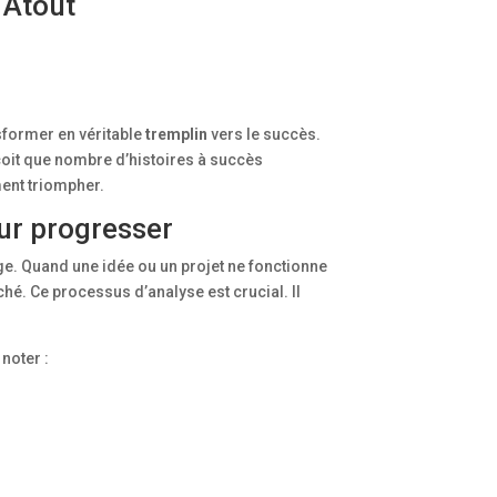
 Atout
nsformer en véritable
tremplin
vers le succès.
rçoit que nombre d’histoires à succès
ent triompher.
ur progresser
. Quand une idée ou un projet ne fonctionne
hé. Ce processus d’analyse est crucial. Il
noter :