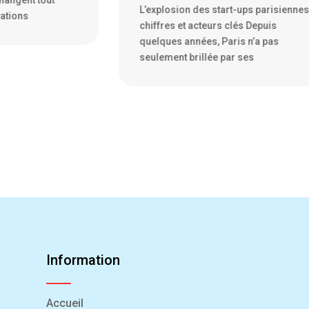
-ups parisiennes :
La France, traditionnellement terre d
lés Depuis
culture et de gastronomie, est en trai
is n’a pas
de se faire une place sur la
r ses
Information
Accueil