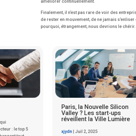
améliorer continuellement.
Finalement, il n’est pas rare de voir des entrep
de rester en mouvement, de ne jamais s’enliser 
pourquoi, étrangement, nous devrions le chérir.
le Silicon
Les Start-ups Parisiennes
art-ups
Qui Font Trembler la Silico
lle Lumière
Valley
xjydn
|
Juil 14, 2025