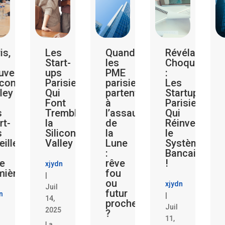
is,
Les
Quand
Révélations
Start-
les
Choquantes
velle
ups
PME
:
icon
Parisiennes
parisiennes
Les
ley
Qui
partent
Startups
Font
à
Parisiennes
s
Trembler
l’assaut
Qui
rt-
la
de
Réinventent
s
Silicon
la
le
eillent
Valley
Lune
Système
:
Bancaire
le
rêve
!
xjydn
mière
fou
|
ou
xjydn
Juil
futur
n
|
14,
proche
Juil
2025
?
11,
La