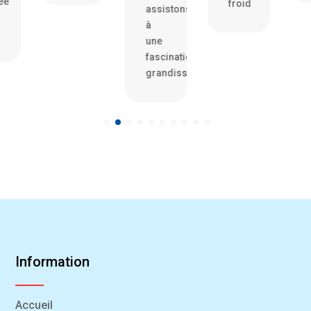
lée
froid
assistons
à
une
fascination
grandissante
Information
Accueil