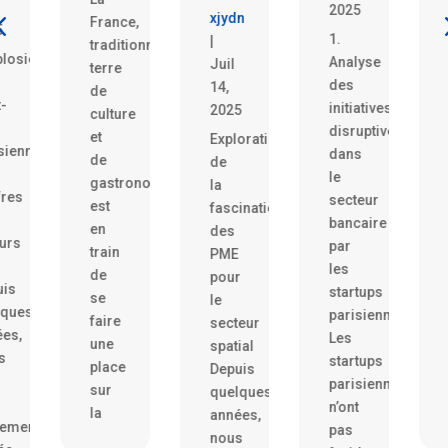
2025
xjydn
France,
5
1.
|
traditionnellement
plosion
Analyse
Juil
terre
des
14,
de
t-
initiatives
2025
culture
disruptives
et
Exploration
siennes
dans
de
de
le
gastronomie,
la
fres
secteur
est
fascination
bancaire
en
des
urs
par
train
PME
les
de
pour
uis
startups
se
le
lques
parisiennes
faire
secteur
es,
Les
une
spatial
s
startups
place
Depuis
parisiennes
sur
quelques
n’ont
la
années,
lement
pas
nous