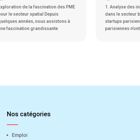
. Analyse des initiatives disruptives
Les boulangeries
ans le secteur bancaire par les
vivier d’innovat
tartups parisiennes Les startups
parisiennes ne s
arisiennes n’ont pas froid
symbole de la cu
Nos catégories
Emploi