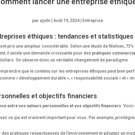
omment lancer une entreprise éthique 
par
xjydn
|
Août 19, 2024
|
Entreprise
eprises éthiques : tendances et statistiques
ont pris une ampleur considérable. Selon une étude de Nielsen, 73% 
nt, il existe une demande croissante pour des
pratiques commercia
de dollars. On observe donc un véritable changement de paradigme.
comprendre que le contenu sur les entreprises éthiques peut bien perf
comme « développement durable », « responsabilité sociale » et « im
rsonnelles et objectifs financiers
ce entre vos valeurs personnelles et vos objectifs financiers
. Voic
ssez ce qui est vraiment important pour vous. Par exemple, privilég
r des pratiques respectueuses de l’environnement et adoptez un mod