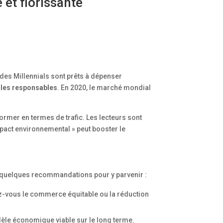
et florissante
des Millennials sont prêts à dépenser
les responsables
. En 2020, le marché mondial
ormer en termes de trafic. Les lecteurs sont
pact environnemental » peut booster le
i quelques recommandations pour y parvenir :
iez-vous le commerce équitable ou la réduction
èle économique viable sur le long terme.