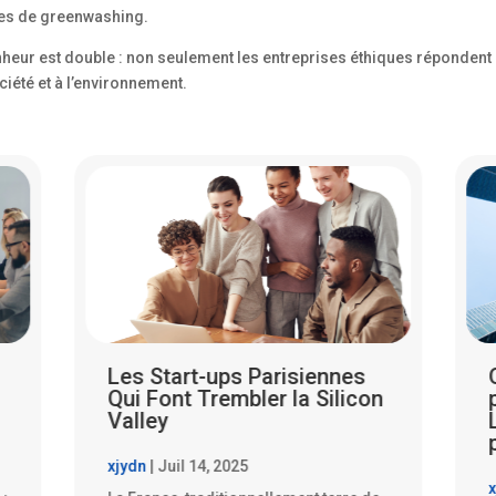
ies de greenwashing.
nheur est double : non seulement les entreprises éthiques répondent
ciété et à l’environnement.
Quand les PME parisiennes
n
partent à l’assaut de la
Lune : rêve fou ou futur
proche ?
xjydn
|
Juil 14, 2025
x