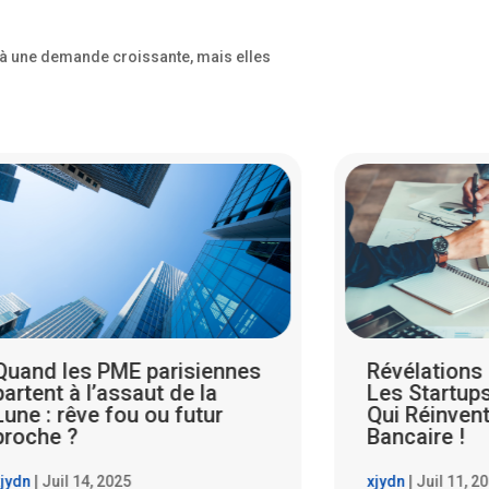
 à une demande croissante, mais elles
Révélations Choquantes :
PME parisie
Les Startups Parisiennes
l’Art de la 
Qui Réinventent le Système
Redynamise
Bancaire !
Locale
jydn
|
Juil 11, 2025
xjydn
|
Juil 11, 2