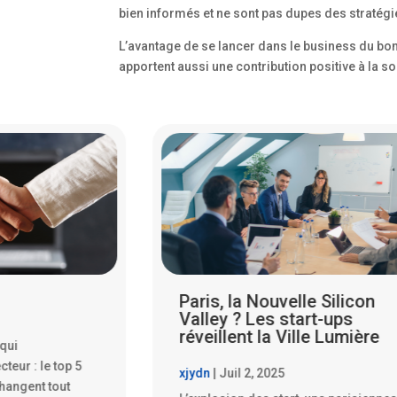
bien informés et ne sont pas dupes des stratég
L’avantage de se lancer dans le business du bo
apportent aussi une contribution positive à la so
le Silicon
Les Start-ups Parisiennes
art-ups
Qui Font Trembler la Silico
lle Lumière
Valley
xjydn
|
Juil 14, 2025