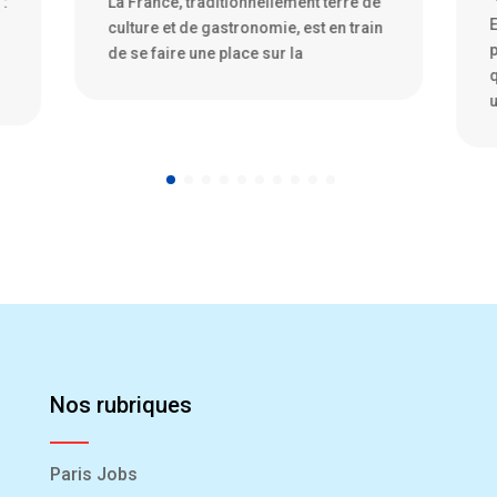
Exploration de la fascination des PME
1
n
pour le secteur spatial Depuis
d
quelques années, nous assistons à
s
une fascination grandissante
p
Nos rubriques
Paris Jobs