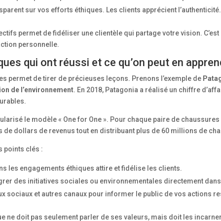
sparent sur vos efforts éthiques. Les clients apprécient l’authenticité
ectifs permet de fidéliser une clientèle qui partage votre vision. C’e
action personnelle.
ques qui ont réussi et ce qu’on peut en appre
ues permet de tirer de précieuses leçons. Prenons l’exemple de
Pata
ion de l’environnement
. En 2018, Patagonia a réalisé un chiffre d’aff
urables.
pularisé le modèle « One for One ». Pour chaque paire de chaussures v
 de dollars de revenus tout en distribuant plus de 60 millions de ch
 points clés :
ns les engagements éthiques attire et fidélise les clients.
égrer des initiatives sociales ou environnementales directement dans
aux sociaux et autres canaux pour informer le public de vos actions 
 ne doit pas seulement parler de ses valeurs, mais doit les incarner 