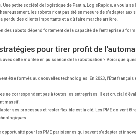
s. Une petite société de logistique de Pantin, LogisRapide, a voulu se
lheureusement, les
robots
n’ont pas été en mesure de s’adapter aux s
a perdu des clients importants et a dû faire marche arrière.
ion des
robots
dépend fortement de la capacité de l’entreprise à forme
stratégies pour tirer profit de l’automa
 avec cette montée en puissance de la robotisation ? Voici quelques
ent être formés aux nouvelles technologies. En 2023, l’État français 
es ne correspondent pas à toutes les entreprises. Il est crucial d’éva
nt massif.
dapter ses processus et rester flexible est la clé. Les PME doivent êtr
echnologiques.
 opportunité pour les PME parisiennes qui savent s’adapter et innove