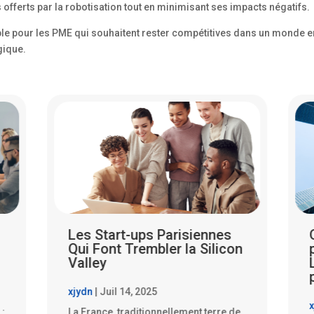
 offerts par la robotisation tout en minimisant ses impacts négatifs.
le pour les PME qui souhaitent rester compétitives dans un monde en 
gique.
Quand les PME parisiennes
n
partent à l’assaut de la
Lune : rêve fou ou futur
proche ?
xjydn
|
Juil 14, 2025
x