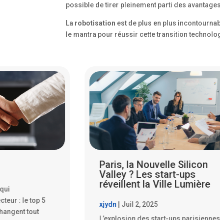
possible de tirer pleinement parti des avantages
La
robotisation
est de plus en plus incontournab
le mantra pour réussir cette transition technolo
le Silicon
Les Start-ups Parisiennes
art-ups
Qui Font Trembler la Silico
lle Lumière
Valley
xjydn
|
Juil 14, 2025
-ups parisiennes :
La France, traditionnellement terre de