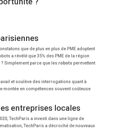
portunité ?
parisiennes
constatons que de plus en plus de PME adoptent
obots a révélé que 35% des PME de la région
nt ? Simplement parce que les
robots
permettent
vail et soulève des interrogations quant à
e une montée en compétences souvent coûteuse
les entreprises locales
20, TechParis a investi dans une ligne de
tomatisation, TechParis a décroché de nouveaux