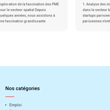
. Analyse des initiatives disruptives
Les boulangeries
ans le secteur bancaire par les
vivier d’innovat
tartups parisiennes Les startups
parisiennes ne s
arisiennes n’ont pas froid
symbole de la cu
Nos catégories
Emploi