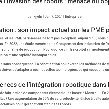
 l’invasion des robots : menace ou op
par
xjydn
|
Juil 7, 2024
|
Entreprise
sation : son impact actuel sur les PME 
es, et les
PME parisiennes
ne font pas exception. Aujourd’hui, nous 
s. En 2022, une étude menée par le Groupement des Industries de R
 leur chaîne de production. Pourquoi ce chiffre croît-il si rapideme
cision et une rapidité incomparables.
pas sans conséquence. La
robotisation
bouleverse les méthodes de tra
és doivent s’adapter à ces nouvelles technologies, ce qui nécessit
checs de l’intégration robotique dans 
de fabrication de composants électroniques basée à Montreuil. En 20
ultat ? Une augmentation de 50% de sa productivité. Grâce à cette au
cialisés pour gérer et entretenir ses
robots
.