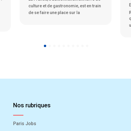
Exploration de la fascination des PME
1
n
pour le secteur spatial Depuis
d
quelques années, nous assistons à
s
une fascination grandissante
p
Nos rubriques
Paris Jobs