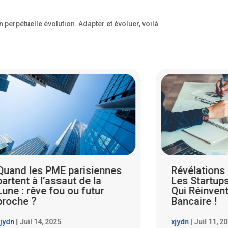
perpétuelle évolution. Adapter et évoluer, voilà
Révélations Choquantes :
PME parisie
Les Startups Parisiennes
l’Art de la 
Qui Réinventent le Système
Redynamise
Bancaire !
Locale
jydn
|
Juil 11, 2025
xjydn
|
Juil 11, 2