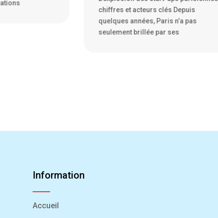
és Depuis
culture et de gastronomie, est en trai
s n’a pas
de se faire une place sur la
 ses
Information
Accueil