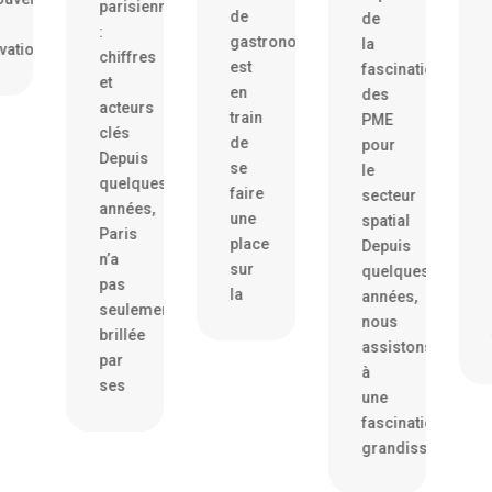
parisiennes
dans
de
de
:
le
gastronomie,
la
s
chiffres
secteu
est
fascination
et
bancai
en
des
acteurs
par
train
PME
clés
les
de
pour
Depuis
startu
se
le
quelques
parisi
faire
secteur
années,
Les
une
spatial
Paris
startu
place
Depuis
n’a
parisi
sur
quelques
pas
n’ont
la
années,
seulement
pas
nous
brillée
froid
assistons
par
à
ses
une
fascination
grandissante