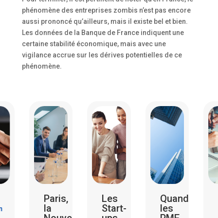
phénomène des entreprises zombis n’est pas encore
aussi prononcé qu’ailleurs, mais il existe bel et bien.
Les données de la Banque de France indiquent une
certaine stabilité économique, mais avec une
vigilance accrue sur les dérives potentielles de ce
phénomène.
Paris,
Les
Quand
Révé
la
Start-
les
Choq
Nouvelle
ups
PME
: