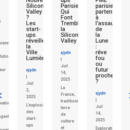
Silicon
Parisiennes
parisiennes
Les
Valley
Qui
partent
Star
?
Font
à
Pari
Les
Trembler
l’assaut
Qui
start-
la
de
Réin
ups
Silicon
la
le
réveillent
Valley
Lune
Sys
s
la
:
Banc
Ville
rêve
!
xjydn
nent
Lumière
fou
|
ou
xjydn
Juil
futur
xjydn
|
14,
proche
|
Juil
2025
?
Juil
11,
La
2,
2025
xjydn
France,
2025
1.
|
traditionnellement
s
L’explosion
Analy
Juil
terre
des
des
14,
de
start-
initiat
2025
culture
ups
disrup
et
Exploration
e