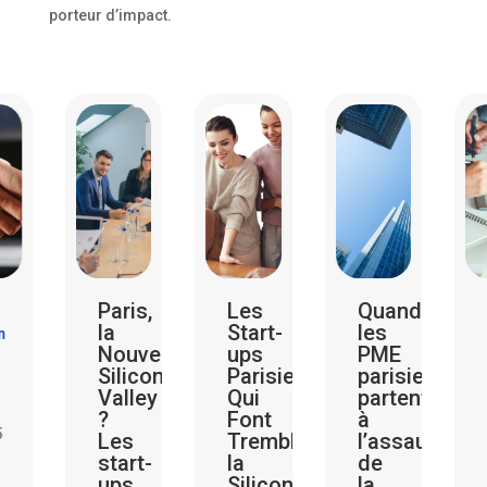
porteur d’impact.
Paris,
Les
Quand
Révélatio
la
Start-
les
Choquant
Nouvelle
ups
PME
:
Silicon
Parisiennes
parisiennes
Les
Valley
Qui
partent
Startups
?
Font
à
Parisienn
Les
Trembler
l’assaut
Qui
start-
la
de
Réinvente
ups
Silicon
la
le