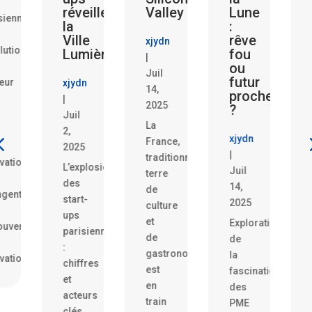
réveillent
Valley
Lune
Système
la
:
Bancaire
Ville
rêve
!
xjydn
Lumière
fou
|
ou
xjydn
Juil
futur
xjydn
|
14,
proche
Juil
2025
?
Juil
11,
La
,
2025
xjydn
France,
2025
1.
|
traditionnellement
L’explosion
Analyse
Juil
terre
des
des
14,
de
tart-
initiatives
2025
culture
ups
disruptives
et
Exploration
parisiennes
dans
de
de
le
gastronomie,
la
chiffres
secteur
est
fascination
t
bancaire
en
des
acteurs
par
train
PME
clés