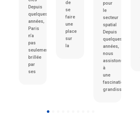
les
de
pour
Depuis
startups
se
le
quelques
parisiennes
faire
secteur
années,
Les
une
spatial
Paris
startups
place
Depuis
’a
parisiennes
sur
quelques
pas
n’ont
la
années,
seulement
pas
nous
rillée
froid
assistons
par
à
ses
une
fascination
grandissante