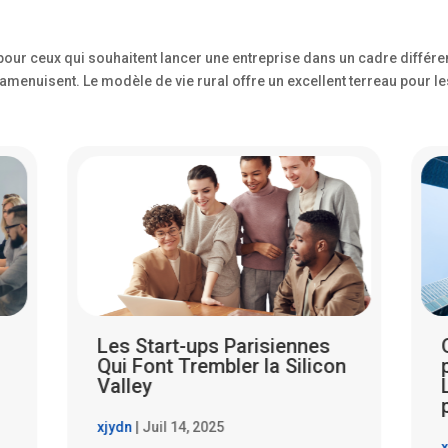
our ceux qui souhaitent lancer une entreprise dans un cadre différen
’amenuisent. Le modèle de vie rural offre un excellent terreau pour l
Quand les PME parisiennes
n
partent à l’assaut de la
Lune : rêve fou ou futur
proche ?
xjydn
|
Juil 14, 2025
x