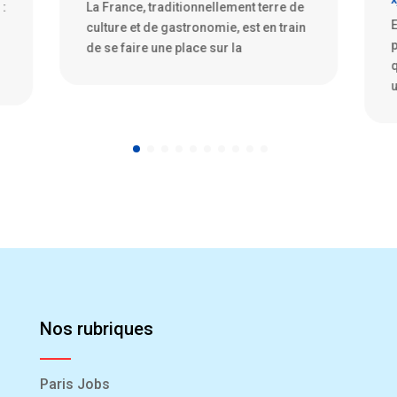
Exploration de la fascination des PME
1
n
pour le secteur spatial Depuis
d
quelques années, nous assistons à
s
une fascination grandissante
p
Nos rubriques
Paris Jobs