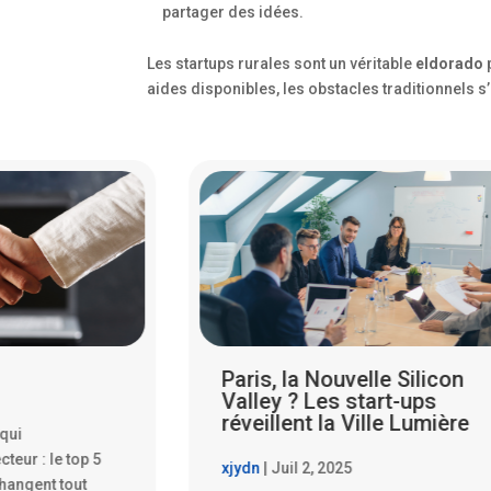
partager des idées.
Les startups rurales sont un véritable
eldorado
p
aides disponibles, les obstacles traditionnels s
le Silicon
Les Start-ups Parisiennes
art-ups
Qui Font Trembler la Silico
lle Lumière
Valley
xjydn
|
Juil 14, 2025