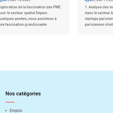
. Analyse des initiatives disruptives
Les boulangeries
ans le secteur bancaire par les
vivier d’innovat
tartups parisiennes Les startups
parisiennes ne s
arisiennes n’ont pas froid
symbole de la cu
Nos catégories
Emploi