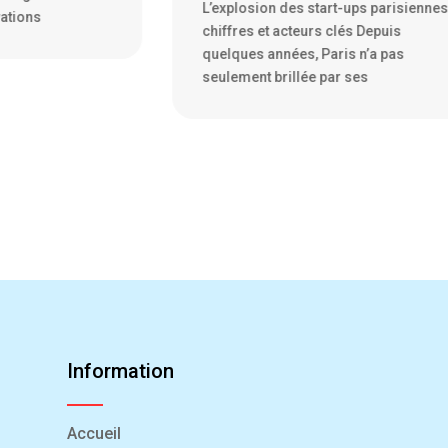
-ups parisiennes :
La France, traditionnellement terre de
és Depuis
culture et de gastronomie, est en trai
s n’a pas
de se faire une place sur la
 ses
Information
Accueil