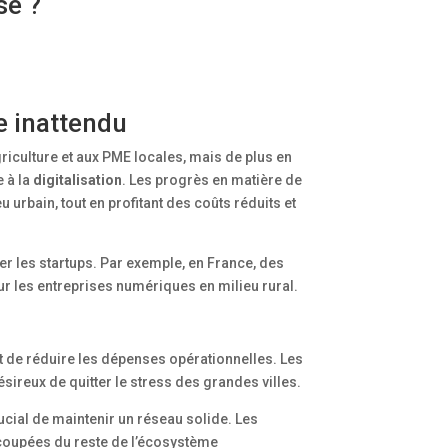
se ?
e inattendu
riculture et aux PME locales, mais de plus en
e à la
digitalisation
. Les progrès en matière de
rbain, tout en profitant des coûts réduits et
irer les startups. Par exemple, en France, des
 les entreprises numériques en milieu rural.
t de réduire les dépenses opérationnelles. Les
ésireux de quitter le stress des grandes villes.
crucial de maintenir un réseau solide. Les
 coupées du reste de l’écosystème