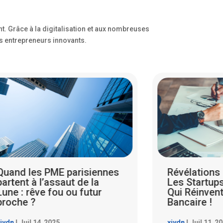
t. Grâce à la digitalisation et aux nombreuses
es entrepreneurs innovants.
Révélations Choquantes :
PME parisie
Les Startups Parisiennes
l’Art de la 
Qui Réinventent le Système
Redynamise
Bancaire !
Locale
jydn
|
Juil 11, 2025
xjydn
|
Juil 11, 2