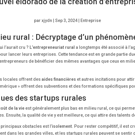
ouvel eldorado de la création d’entrepri
par
xjydn
|
Sep 3, 2024
|
Entreprise
lieu rural : Décryptage d’un phénomèn
i l’aurait cru ?
L’entrepreneuriat rural
a longtemps été associé à l’ag
ur lancer leurs entreprises. Cette tendance est en grande partie du
entrepreneurs de bénéficier des mêmes avantages que ceux en milieu u
és locales offrent des
aides financières
et autres incitations pour att
rique » offrent des subventions et des formations spécifiques pour
ques des startups rurales
coût de la vie
est généralement plus bas en milieu rural, ce qui perme
 Ensuite, la qualité de vie y est meilleure, ce qui attire des talents d
principaux obstacles est l’
isolement
. Pour rester compétitif, il est 
 dans les grandes villes, et les startups rurales peuvent se sentir