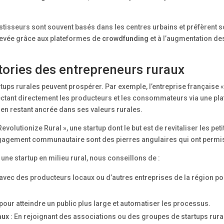
estisseurs sont souvent basés dans les centres urbains et préfèrent 
levée grâce aux plateformes de
crowdfunding
et à l’augmentation de
ories des entrepreneurs ruraux
ups rurales peuvent prospérer. Par exemple, l’entreprise française « L
nnectant directement les producteurs et les consommateurs via une pl
 en restant ancrée dans ses valeurs rurales.
Revolutionize Rural », une startup dont le but est de revitaliser les pe
 l’engagement communautaire sont des pierres angulaires qui ont permi
une startup en milieu rural, nous conseillons de :
 avec des producteurs locaux ou d’autres entreprises de la région po
n pour atteindre un public plus large et automatiser les processus.
aux
: En rejoignant des associations ou des groupes de startups rural