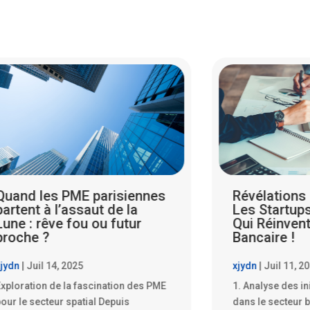
Révélations Choquantes :
PME parisie
Les Startups Parisiennes
l’Art de la 
Qui Réinventent le Système
Redynamise
Bancaire !
Locale
jydn
|
Juil 11, 2025
xjydn
|
Juil 11, 2
. Analyse des initiatives disruptives
Les boulangeries
ans le secteur bancaire par les
vivier d’innovat