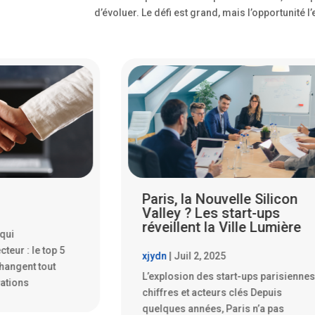
d’évoluer. Le défi est grand, mais l’opportunité l’e
le Silicon
Les Start-ups Parisiennes
art-ups
Qui Font Trembler la Silico
lle Lumière
Valley
xjydn
|
Juil 14, 2025
-ups parisiennes :
La France, traditionnellement terre de
és Depuis
culture et de gastronomie, est en trai
s n’a pas
de se faire une place sur la