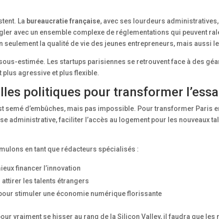
tent. La
bureaucratie française
, avec ses lourdeurs administratives,
ngler avec un ensemble complexe de réglementations qui peuvent rale
n seulement la qualité de vie des jeunes entrepreneurs, mais aussi leur 
 sous-estimée. Les startups parisiennes se retrouvent face à des géa
 plus agressive et plus flexible.
lles politiques pour transformer l’ess
est semé d’embûches, mais pas impossible. Pour transformer Paris e
sse administrative, faciliter l’accès au logement pour les nouveaux tal
lons en tant que rédacteurs spécialisés :
ieux financer l’innovation
 attirer les talents étrangers
 pour stimuler une économie numérique florissante
 pour vraiment se hisser au rang de la Silicon Valley, il faudra que les