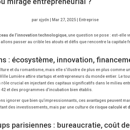
 ou mirage entrepreneurial ?
par
xjydn
|
Mar 27, 2025
|
Entreprise
eau de l’innovation technologique
, une question se pose : est-elle 
allons passer au crible les atouts et défis que rencontre la capital
ns : écosystème, innovation, financem
ulture et du romantisme, mais elle s’illustre de plus en plus comme u
a Ville Lumière attire startups et entrepreneurs du monde entier. Le t
 rôle crucial en injectant des capitaux significatifs dans le milieu en
 42 et des programmes d’incubation bien établis.
ns ignorer que bien qu’impressionnants, ces avantages peuvent masqu
ntant des investissements, mais par une culture de
risque calculé et 
ups parisiennes : bureaucratie, coût de