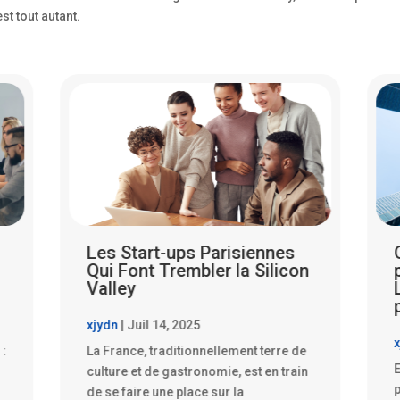
st tout autant.
Quand les PME parisiennes
n
partent à l’assaut de la
Lune : rêve fou ou futur
proche ?
xjydn
|
Juil 14, 2025
x
Exploration de la fascination des PME
1
n
pour le secteur spatial Depuis
d