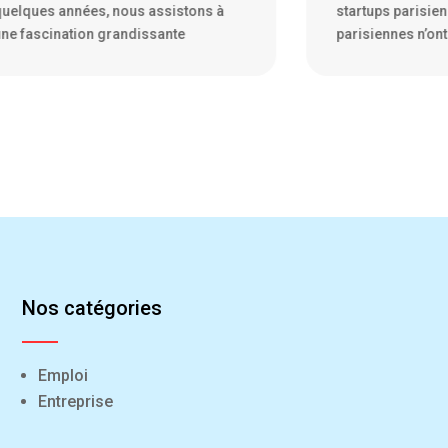
tartups parisiennes Les startups
parisiennes ne s
arisiennes n’ont pas froid
symbole de la cu
Nos catégories
Emploi
Entreprise