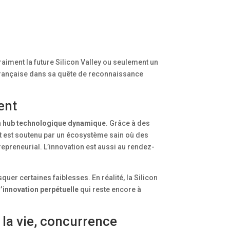
vraiment la future Silicon Valley ou seulement un
e française dans sa quête de reconnaissance
ent
n
hub technologique dynamique
. Grâce à des
out est soutenu par un écosystème sain où des
trepreneurial. L’innovation est aussi au rendez-
er certaines faiblesses. En réalité, la Silicon
d’innovation perpétuelle
qui reste encore à
 la vie, concurrence