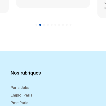
quelques années, nous assistons à
s
une fascination grandissante
p
Nos rubriques
Paris Jobs
Emploi Paris
Pme Paris