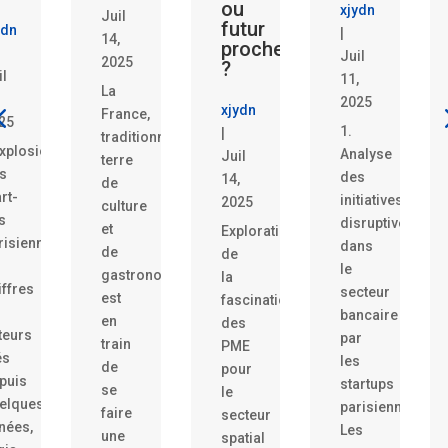
ou
xjydn
Juil
futur
n
|
14,
proche
Juil
2025
?
11,
La
2025
xjydn
France,
5
1.
|
traditionnellement
plosion
Analyse
Juil
terre
des
14,
de
t-
initiatives
2025
culture
disruptives
et
Exploration
siennes
dans
de
de
le
gastronomie,
la
fres
secteur
est
fascination
bancaire
en
des
urs
par
train
PME
les
de
pour
uis
startups
se
le
lques
parisiennes
faire
secteur
es,
Les
une
spatial