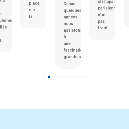
s
startups
place
Depuis
parisiennes
sur
quelques
n’ont
la
années,
lement
pas
nous
lée
froid
assistons
à
une
fascination
grandissante