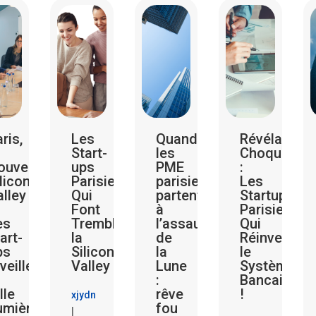
is,
Les
Quand
Révélations
Start-
les
Choquantes
velle
ups
PME
:
icon
Parisiennes
parisiennes
Les
ley
Qui
partent
Startups
Font
à
Parisiennes
s
Trembler
l’assaut
Qui
rt-
la
de
Réinventent
s
Silicon
la
le
eillent
Valley
Lune
Système
:
Bancaire
le
rêve
!
xjydn
mière
fou
|