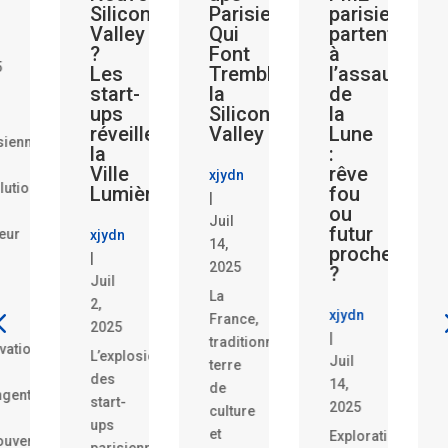
Silicon
Parisiennes
parisiennes
Les
Valley
Qui
partent
Sta
?
Font
à
Par
Les
Trembler
l’assaut
Qui
start-
la
de
Réi
ups
Silicon
la
le
réveillent
Valley
Lune
Sys
es
la
:
Ban
Ville
rêve
!
xjydn
nnent
Lumière
fou
|
ou
xjydn
Juil
futur
xjydn
|
14,
proche
|
Juil
2025
?
Juil
11,
La
2,
2025
xjydn
France,
2025
1.
|
traditionnellement
ns
L’explosion
Anal
Juil
terre
des
des
14,
de
start-
initia
2025
culture
ups
disru
et
Exploration
te
parisiennes