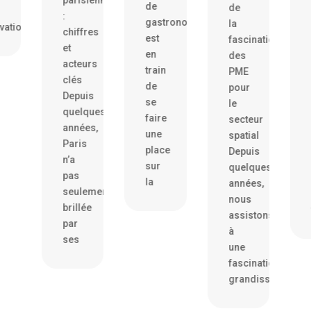
dans
de
de
:
le
gastronomie,
la
ns
chiffres
sect
est
fascination
et
banc
en
des
acteurs
par
train
PME
clés
les
de
pour
Depuis
start
se
le
quelques
pari
faire
secteur
années,
Les
une
spatial
Paris
start
place
Depuis
n’a
pari
sur
quelques
pas
n’ont
la
années,
seulement
pas
nous
brillée
froid
assistons
par
à
ses
une
fascination
grandissante