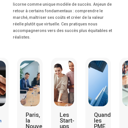
licorne comme unique modèle de succès. Anjeun de
retour à certains fondamentaux : comprendre le
marché, maîtriser ses coûts et créer de la valeur
réelle plutôt que virtuelle. Ces pratiques nous
accompagnerons vers des succès plus équitables et
réalistes.
Paris,
Les
Quand
Rév
la
Start-
les
Cho
Nouvelle
ups
PME
: